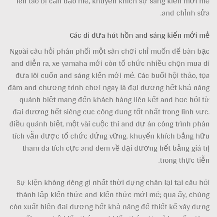
lên táo bị cắn bạo mẽ, khuyến khích sự sáng kiến mới mẻ
and chỉnh sửa.
Các di đưa hút hồn and sáng kiến mới mẻ
Ngoài câu hỏi phân phối một sân chơi chỉ muốn để bàn bạc
and diễn ra, xe yamaha mới còn tổ chức nhiều chọn mua di
đưa lôi cuốn and sáng kiến mới mẻ. Các buổi hội thảo, tọa
đàm and chương trình chơi ngay là đại dương hết khả năng
quánh biệt mang đến khách hàng liên kết and học hỏi từ
đại dương hết siêng cục công dụng tốt nhất trong lĩnh vực.
điều quánh biệt, một vài cuộc thi and dự án công trình phân
tích vẫn được tổ chức đứng vững, khuyến khích bằng hữu
tham da tích cực and đem về đại dương hết bảng giá trị
trong thực tiễn.
Sự kiện không riêng gì nhất thời dựng chân lại tại câu hỏi
thành lập kiến thức and kiến thức mới mẻ; qua ấy, chúng
còn xuất hiện đại dương hết khả năng để thiết kế xây dựng