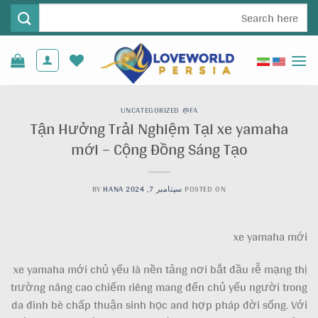
Ski
جستجو
t
برای:
conten
UNCATEGORIZED @FA
Tận Hưởng Trải Nghiệm Tại xe yamaha
mới – Cộng Đồng Sáng Tạo
POSTED ON
سپتامبر 7, 2024
HANA
BY
xe yamaha mới
xe yamaha mới chủ yếu là nền tảng nơi bắt đầu rễ mạng thị
trường nâng cao chiếm riêng mang đến chủ yếu người trong
da đình bè chấp thuận sinh học and hợp pháp đời sống. Với