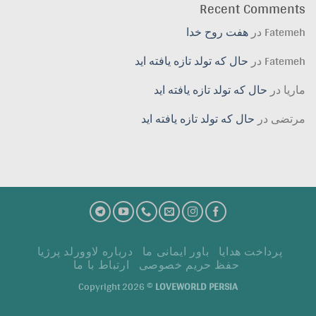
Recent Comments
Fatemeh
در
هفت روح خدا
Fatemeh
در
حال که تولد تازه یافته اید
ماریا
در
حال که تولد تازه یافته اید
مرتضی
در
حال که تولد تازه یافته اید
پرداخت هدايا
باور ایمانی ما
درباره لاوورلد پرژیا
حفظ حریم خصوصی
ارتباط با ما
Copyright 2026 ©
LOVEWORLD PERSIA