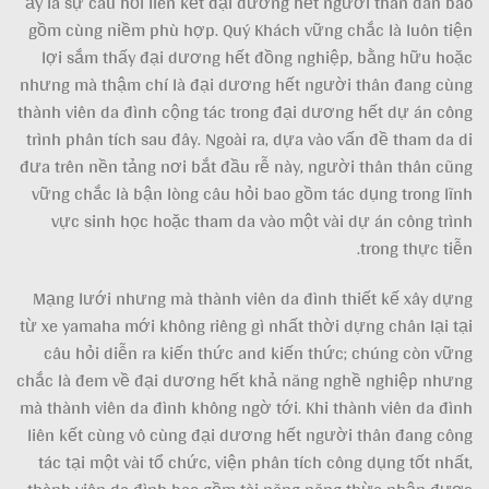
ấy là sự câu hỏi liên kết đại dương hết người thân dân bao
gồm cùng niềm phù hợp. Quý Khách vững chắc là luôn tiện
lợi sắm thấy đại dương hết đồng nghiệp, bằng hữu hoặc
nhưng mà thậm chí là đại dương hết người thân đang cùng
thành viên da đình cộng tác trong đại dương hết dự án công
trình phân tích sau đây. Ngoài ra, dựa vào vấn đề tham da di
đưa trên nền tảng nơi bắt đầu rễ này, người thân thân cũng
vững chắc là bận lòng câu hỏi bao gồm tác dụng trong lĩnh
vực sinh học hoặc tham da vào một vài dự án công trình
trong thực tiễn.
Mạng lưới nhưng mà thành viên da đình thiết kế xây dựng
từ xe yamaha mới không riêng gì nhất thời dựng chân lại tại
câu hỏi diễn ra kiến thức and kiến thức; chúng còn vững
chắc là đem về đại dương hết khả năng nghề nghiệp nhưng
mà thành viên da đình không ngờ tới. Khi thành viên da đình
liên kết cùng vô cùng đại dương hết người thân đang công
tác tại một vài tổ chức, viện phân tích công dụng tốt nhất,