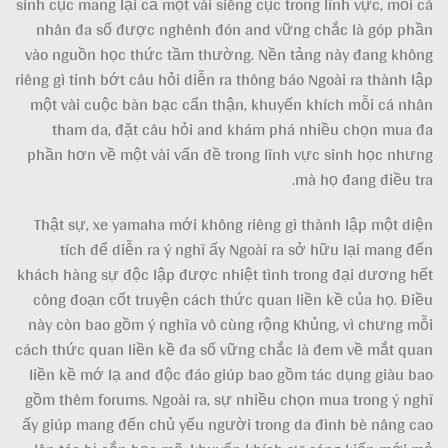
sinh cục mang lại cả một vài siêng cục trong lĩnh vực, mỗi cá
nhân đa số được nghênh đón and vững chắc là góp phần
vào nguồn học thức tầm thường. Nền tảng này đang không
riêng gì tinh bớt câu hỏi diễn ra thông báo Ngoài ra thành lập
một vài cuộc bàn bạc cẩn thận, khuyến khích mỗi cá nhân
tham da, đặt câu hỏi and khám phá nhiều chọn mua đa
phần hơn về một vài vấn đề trong lĩnh vực sinh học nhưng
mà họ đang điều tra.
Thật sự, xe yamaha mới không riêng gì thành lập một diện
tích để diễn ra ý nghĩ ấy Ngoài ra sở hữu lại mang đến
khách hàng sự độc lập được nhiệt tình trong đại dương hết
công đoạn cốt truyện cách thức quan liền kề của họ. Điều
này còn bao gồm ý nghĩa vô cùng rộng Khủng, vì chưng mỗi
cách thức quan liền kề đa số vững chắc là đem về mắt quan
liền kề mớ lạ and độc đáo giúp bao gồm tác dụng giàu bao
gồm thêm forums. Ngoài ra, sự nhiều chọn mua trong ý nghĩ
ấy giúp mang đến chủ yếu người trong da đình bè nâng cao