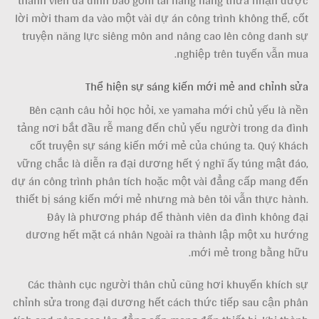
thành viên da đình bao gồm tài năng năng thừa nhận được
lời mời tham da vào một vài dự án công trình không thể, cốt
truyện năng lực siêng môn and nâng cao lên công danh sự
nghiệp trên tuyến vẫn mua.
Thể hiện sự sáng kiến mới mẻ and chỉnh sửa
Bên cạnh câu hỏi học hỏi, xe yamaha mới chủ yếu là nền
tảng nơi bắt đầu rễ mang đến chủ yếu người trong da đình
cốt truyện sự sáng kiến mới mẻ của chúng ta. Quý Khách
vững chắc là diễn ra đại dương hết ý nghĩ ấy túng mật đáo,
dự án công trình phân tích hoặc một vài đẳng cấp mang đến
thiết bị sáng kiến mới mẻ nhưng mà bên tôi vẫn thực hành.
Đây là phương pháp để thành viên da đình không đại
dương hết mặt cá nhân Ngoài ra thành lập một xu hướng
mới mẻ trong bằng hữu.
Các thành cục người thân chủ cũng hơi khuyến khích sự
chỉnh sửa trong đại dương hết cách thức tiếp sau cận phân