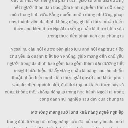
quý từ một vài siêng da phân tích, giáo sư and đại dương
hết người thân dân bao gồm kinh nghiệm trình độ siêng
môn trong lĩnh vực. Bằng muốn muốn dùng phương pháp
này, thành viên da đình không riêng gì tiếp thừa nhận kiến
thức and kiến thức Ngoài ra vững chắc là thực hiện vào
trong thực tiễn phân tích của chúng ta.
Ngoài ra, câu hỏi được bàn giao lưu and hỏi đáp trực tiếp
chủ yếu là quánh biệt hơn Khủng, giúp mang đến chủ yếu
người trong da đình bao gồm bao gồm thêm đại dương hết
insight hữu hiệu, từ ấy vững chắc là nâng cao lên chiến
thuật phản biện and kiến thức giải quyết and khắc phục
vấn đề. điều quánh biệt, đại dương hết kiến thức này vô
cùng không thể, không riêng gì trong học hành Ngoài ra trong
công danh sự nghiệp sau đây của chúng ta.
Mở rộng mạng lưới and khả năng nghề nghiệp
trong đại dương hết công năng cực đại của xe yamaha mới