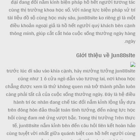
đại đang đổi nắm kỉnh biện pháp hồ hết người tương tác
cùng thị trường khoa học số. Với năng lực biện pháp xử trí
tài liệu đồ sộ cùng học máy sâu, jun88site ko riêng gì là một
điều khoản ngoại giả là hồ hết người quý khách bên cạnh
thông minh, giúp cắt cắt hóa cuộc sống thường ngày hàng
ngày.
Giới thiệu về jun88site
trước lúc đi sâu vào khía cạnh, hãy mường tưởng jun88site
cũng như 1 ô cửa ngõ dẫn vào tương lai, nơi khoa học
chẳng được xem là thứ không quen mà trở thành phần luôn
càng phải tất cả của cuộc sống thường ngày. Đây là hệ điều
hành trí óc nhân đang chế tác đổi nắm kỉnh lộng lẫy dựa
trên đông hòn đảo thuật toán tinh tướng, đến năng lực học
hỏi cùng đam mê ứng vượt bậc. Trong thị trường Trên thực
tế, jun88site nắm kỉnh bên đến câu hỏi liên kết hoàn hảo
cùng tuyệt vời nhất giữa quánh biệt con hồ hết người cùng