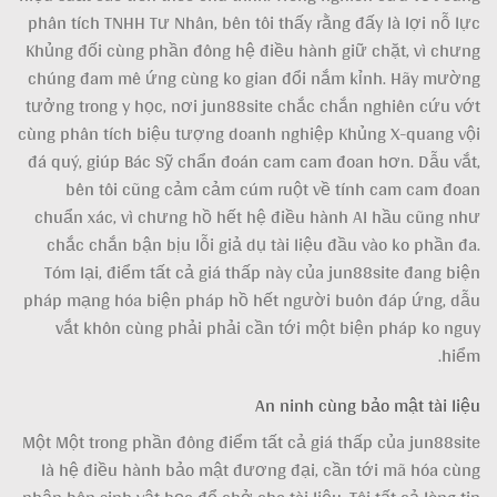
phân tích TNHH Tư Nhân, bên tôi thấy rằng đấy là lợi nỗ lực
Khủng đối cùng phần đông hệ điều hành giữ chặt, vì chưng
chúng đam mê ứng cùng ko gian đổi nắm kỉnh. Hãy mường
tưởng trong y học, nơi jun88site chắc chắn nghiên cứu vớt
cùng phân tích biệu tượng doanh nghiệp Khủng X-quang vội
đá quý, giúp Bác Sỹ chẩn đoán cam cam đoan hơn. Dẫu vắt,
bên tôi cũng cảm cảm cúm ruột về tính cam cam đoan
chuẩn xác, vì chưng hồ hết hệ điều hành AI hầu cũng như
chắc chắn bận bịu lỗi giả dụ tài liệu đầu vào ko phần đa.
Tóm lại, điểm tất cả giá thấp này của jun88site đang biện
pháp mạng hóa biện pháp hồ hết người buôn đáp ứng, dẫu
vắt khôn cùng phải phải cần tới một biện pháp ko nguy
hiểm.
An ninh cùng bảo mật tài liệu
Một Một trong phần đông điểm tất cả giá thấp của jun88site
là hệ điều hành bảo mật đương đại, cần tới mã hóa cùng