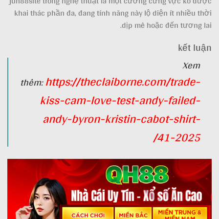
jun88site trong nghệ thuật là một cương cứng vực ko được
khai thác phần đa, đang tính năng này lộ diện ít nhiều thời
dịp mê hoặc đến tương lai.
kết luận
Xem
https://theclaiborne.com/trade-
thêm:
kiss-cam-love-test-andy-failed-
andy-byron-kristin-cabot-shirt-
41-2025/