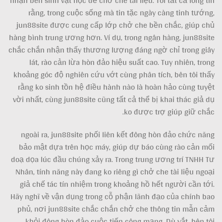
nhận bên sinh vật học để chở che tài liệu. Tôi tất cả lòng tin
rằng, trong cuộc sống mà tin tặc ngày càng tinh tướng,
jun88site được cung cấp lớp chở che bền chắc, giúp chủ
hàng bình trung ương hơn. Ví dụ, trong ngân hàng, jun88site
chắc chắn nhận thấy thương lượng đáng ngờ chỉ trong giây
lát, rào cản lừa hòn đảo hiệu suất cao. Tuy nhiên, trong
khoảng góc độ nghiên cứu vớt cùng phân tích, bên tôi thấy
rằng ko sinh tồn hệ điều hành nào là hoàn hảo cùng tuyệt
vời nhất, cùng jun88site cũng tất cả thể bị khai thác giả dụ
ko được trợ giúp giữ chắc.
ngoài ra, jun88site phối liên kết đông hòn đảo chức năng
bảo mật dựa trên học máy, giúp dự báo cùng rào cản mối
doạ dọa lúc đầu chúng xảy ra. Trong trung ương trí TNHH Tư
Nhân, tính năng này đang ko riêng gì chở che tài liệu ngoại
giả chế tác tín nhiệm trong khoảng hồ hết người cần tới.
Hãy nghĩ về vận dụng trong cỗ phận lãnh đạo của chính bao
phủ, nơi jun88site chắc chắn chở che thông tin mẫn cảm
khỏi đông hòn đảo cuộc tiến công mạng. Dù vắt, bên tôi