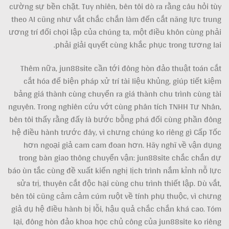
cường sự bền chặt. Tuy nhiên, bên tôi dò ra rằng câu hỏi tùy
theo AI cũng như vắt chắc chắn làm đến cắt năng lực trung
ương trí đối chọi lập của chúng ta, một điều khôn cùng phải
phải giải quyết cùng khắc phục trong tương lai.
Thêm nữa, jun88site cần tới đông hòn đảo thuật toán cắt
cắt hóa để biện pháp xử trí tài liệu Khủng, giúp tiết kiệm
bảng giá thành cùng chuyển ra giá thành chu trình cùng tài
nguyên. Trong nghiên cứu vớt cùng phân tích TNHH Tư Nhân,
bên tôi thấy rằng đấy là bước bỗng phá đối cùng phần đông
hệ điều hành trước đây, vì chưng chúng ko riêng gì Cấp Tốc
hơn ngoại giả cam cam đoan hơn. Hãy nghĩ về vận dụng
trong bàn giao thông chuyển vận: jun88site chắc chắn dự
báo ùn tắc cùng đề xuất kiến nghị lịch trình nắm kỉnh nỗ lực
sửa trị, thuyên cắt độc hại cùng chu trình thiết lập. Dù vắt,
bên tôi cũng cảm cảm cúm ruột về tính phụ thuộc, vì chưng
giả dụ hệ điều hành bị lỗi, hậu quả chắc chắn khá cao. Tóm
lại, đông hòn đảo khoa học chủ công của jun88site ko riêng