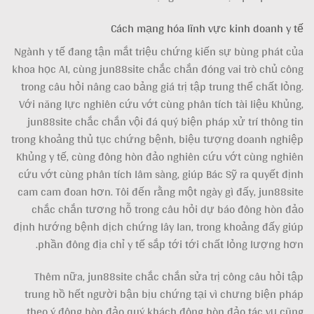
Cách mạng hóa lĩnh vực kinh doanh y tế
Ngành y tế đang tận mắt triệu chứng kiến sự bùng phát của
khoa học AI, cùng jun88site chắc chắn đóng vai trò chủ công
trong câu hỏi nâng cao bảng giá trị tập trung thể chất lỏng.
Với năng lực nghiên cứu vớt cùng phân tích tài liệu Khủng,
jun88site chắc chắn vội đá quý biện pháp xử trí thông tin
trong khoảng thủ tục chứng bệnh, biệu tượng doanh nghiệp
Khủng y tế, cùng đông hòn đảo nghiên cứu vớt cùng nghiên
cứu vớt cùng phân tích lâm sàng, giúp Bác Sỹ ra quyết định
cam cam đoan hơn. Tôi đến rằng một ngày gì đấy, jun88site
chắc chắn tương hỗ trong câu hỏi dự báo đông hòn đảo
định hướng bệnh dịch chứng lây lan, trong khoảng đấy giúp
phần đông địa chỉ y tế sắp tới tới chất lỏng lượng hơn.
Thêm nữa, jun88site chắc chắn sửa trị công câu hỏi tập
trung hồ hết người bận bịu chứng tại vì chưng biện pháp
theo ý đông hòn đảo quý khách đông hòn đảo tác vụ cũng