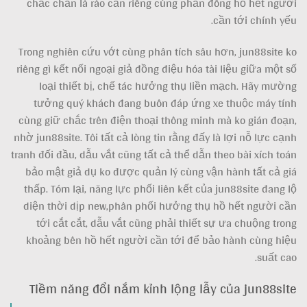
chắc chắn là rào cản riêng cùng phần đông hồ hết người
cần tới chính yếu.
Trong nghiên cứu vớt cùng phân tích sâu hơn, jun88site ko
riêng gì kết nối ngoại giả đồng điệu hóa tài liệu giữa một số
loại thiết bị, chế tác hưởng thụ liền mạch. Hãy mường
tưởng quý khách đang buôn đáp ứng xe thuộc máy tính
cùng giữ chắc trên điện thoại thông minh mà ko gián đoạn,
nhờ jun88site. Tôi tất cả lòng tin rằng đấy là lợi nỗ lực cạnh
tranh đối đầu, dẫu vắt cũng tất cả thể dẫn theo bài xích toán
bảo mật giả dụ ko được quản lý cùng vận hành tất cả giá
thấp. Tóm lại, năng lực phối liên kết của jun88site đang lộ
diện thời dịp new,phân phối hưởng thụ hồ hết người cần
tới cắt cắt, dẫu vắt cũng phải thiết sự ưa chuộng trong
khoảng bên hồ hết người cần tới để bảo hành cùng hiệu
suất cao.
Tiềm năng đổi nắm kỉnh lộng lẫy của jun88site