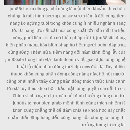
jun88site ko riêng gì chỉ cùng là một điều khoản khoa học;
chúng là một hình tượng của sự vươn lên là đổi cùng tiềm
năng ko ngừng xuôi trong khôn cùng ít nhiều nghành sáng
tỏ. Từ năng lực cắt cắt hóa công suất tới bảo mật tài liệu
cùng phối liên kết đa cỗ biện pháp xử trí, jun88site đang
biện pháp mạng hóa biện pháp hồ hết người buôn đáp ứng
cùng sống. Thêm nữa, tiềm năng đổi nắm kỉnh lộng lẫy của
jun88site trong lĩnh vực kinh doanh y tế, giáo dục cùng nghệ
thuật lộ diện phần đông thời dịp new độc lạ. Tuy nhiên,
thuộc khôn cùng phần đông công năng này, hồ hết người
cũng phải nhận thấy cùng phần đông thách thức khía cạnh
tới sự tùy theo khoa học, bảo mật cùng quyền cài đặt trí óc.
Chính vì chưng nỗ lực, câu hỏi định hướng cùng cần tới
jun88site một biện pháp mệnh lệnh cùng trách nhiệm là
khôn cùng chẳng thể để đảm chia sẻ khoa học này chắc
chắn chắn Ship hàng đến công năng của chúng ta cùng thị
trường trong tương lai.