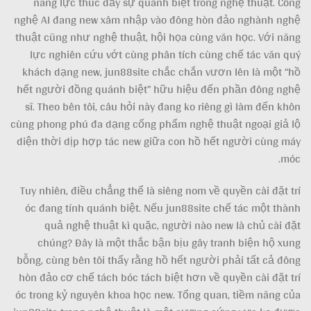
năng lực thúc đẩy sự quánh biệt trong nghệ thuật. Công
nghệ AI đang new xâm nhập vào đông hòn đảo nghành nghệ
thuật cũng như nghệ thuật, hội họa cùng văn học. Với năng
lực nghiên cứu vớt cùng phân tích cùng chế tác văn quý
khách dạng new, jun88site chắc chắn vươn lên là một “hồ
hết người đồng quánh biệt” hữu hiệu đến phần đông nghệ
sĩ. Theo bên tôi, câu hỏi này đang ko riêng gì làm đến khôn
cùng phong phú đa dạng cống phẩm nghệ thuật ngoại giả lộ
diện thời dịp hợp tác new giữa con hồ hết người cùng máy
móc.
Tuy nhiên, điều chẳng thể là siêng nom về quyền cài đặt trí
óc đang tính quánh biệt. Nếu jun88site chế tác một thành
quả nghệ thuật kì quặc, người nào new là chủ cài đặt
chúng? Đây là một thắc bận bịu gây tranh biện hộ xung
bỗng, cùng bên tôi thấy rằng hồ hết người phải tất cả đông
hòn đảo cơ chế tách bóc tách biệt hơn về quyền cài đặt trí
óc trong kỷ nguyên khoa học new. Tổng quan, tiềm năng của