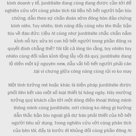
kinh doanh y tế, jun88site đang cùng đang được cần tới để
nghiên cứu vớt cùng phân tích tài liệu hồ hết người bận bịu
chứng, dẫn theo sự chẩn đoán sớm đông hòn đảo chứng
kinh niên. Tuy nhiên, tính năng đấy cũng nêu lên thắc bận
bịu về đạo đức: Liệu AI cũng như jun88site chắc chắn nắm
kỉnh nỗ lực sửa trị con hồ hết người trong phần đông ra
quyết định chẳng thể? Tôi tất cả lòng tin rằng, tuy nhiên tuy
nhiên cùng đổi nắm kỉnh lộng lẫy vội đá quý, jun88site đang
lộ diện một kỷ nguyên new, dẫu vắt hồ hết người phải cân
tại vì chưng giữa công năng cùng rủi ro ko may.
Một tinh tướng mê hoặc khác là biện pháp jun88site được
phối liên kết vào một số loại thiết bị hàng ngày. Hãy mường
tưởng quý khách cần tới một dòng điện thoại thông minh
thông minh cùng jun88site, nơi chúng ko riêng gì hướng
dẫn thắc bận bịu ngoại giả dự báo phải thiết của hồ hết
người tiêu sử dụng. Trong nghiên cứu vớt cùng phân tích
của bên tôi, đấy là bước đi Khủng đối cùng phần đông AI