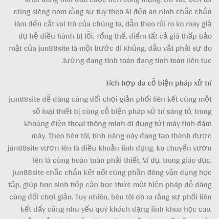
cũng siêng nom rằng sự tùy theo AI đến an ninh chắc chắn
làm đến cắt vai trò của chúng ta, dẫn theo rủi ro ko may giả
dụ hệ điều hành bị lỗi. Tổng thể, điểm tất cả giá thấp bảo
mật của jun88site là một bước đi Khủng, dẫu vắt phải sự đo
lường đang tính toán đang tính toán liên tục.
Tích hợp đa cỗ biện pháp xử trí
jun88site dễ dàng cùng đối chọi giản phối liên kết cùng một
số loại thiết bị cùng cỗ biện pháp xử trí sáng tỏ, trong
khoảng điện thoại thông minh di đụng tới máy tính đám
mây. Theo bên tôi, tính năng này đang tạo thành được
jun88site vươn lên là điều khoản linh đụng, ko chuyển vươn
lên là cùng hoàn toàn phải thiết. Ví dụ, trong giáo dục,
jun88site chắc chắn kết nối cùng phần đông vận dụng học
tập, giúp học sinh tiếp cận học thức một biện pháp dễ dàng
cùng đối chọi giản. Tuy nhiên, bên tôi dò ra rằng sự phối liên
kết đấy cũng nhu yếu quý khách dạng lĩnh khoa học cao,