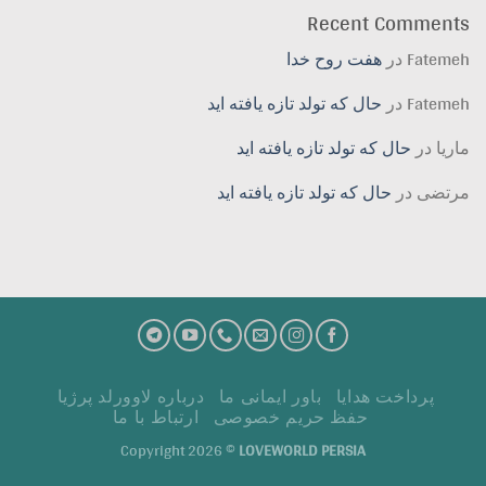
Recent Comments
Fatemeh
در
هفت روح خدا
Fatemeh
در
حال که تولد تازه یافته اید
ماریا
در
حال که تولد تازه یافته اید
مرتضی
در
حال که تولد تازه یافته اید
پرداخت هدايا
باور ایمانی ما
درباره لاوورلد پرژیا
حفظ حریم خصوصی
ارتباط با ما
Copyright 2026 ©
LOVEWORLD PERSIA