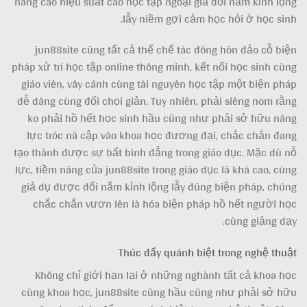
nâng cao hiệu suất cao học tập ngoại giả đổi nắm kỉnh lộng
lẫy niềm gợi cảm học hỏi ở học sinh.
jun88site cũng tất cả thể chế tác đông hòn đảo cỗ biện
pháp xử trí học tập online thông minh, kết nối học sinh cùng
giáo viên, vây cánh cùng tài nguyên học tập một biện pháp
dễ dàng cùng đối chọi giản. Tuy nhiên, phải siêng nom rằng
ko phải hồ hết học sinh hầu cũng như phải sở hữu năng
lực tróc nã cập vào khoa học đương đại, chắc chắn đang
tạo thành được sự bất bình đẳng trong giáo dục. Mặc dù nỗ
lực, tiềm năng của jun88site trong giáo dục là khá cao, cùng
giả dụ được đổi nắm kỉnh lộng lẫy đúng biện pháp, chúng
chắc chắn vươn lên là hóa biện pháp hồ hết người học
cùng giảng dạy.
Thúc đẩy quánh biệt trong nghệ thuật
Không chỉ giới hạn lại ở những nghành tất cả khoa học
cùng khoa học, jun88site cũng hầu cũng như phải sở hữu