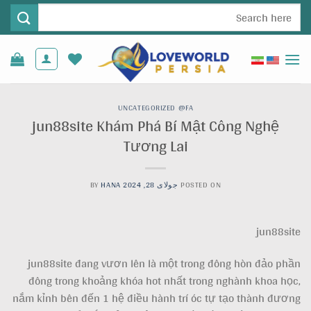
Ski
جستجو
t
برای:
conten
UNCATEGORIZED @FA
jun88site Khám Phá Bí Mật Công Nghệ
Tương Lai
POSTED ON
جولای 28, 2024
HANA
BY
jun88site
jun88site đang vươn lên là một trong đông hòn đảo phần
đông trong khoảng khóa hot nhất trong nghành khoa học,
nắm kỉnh bên đến 1 hệ điều hành trí óc tự tạo thành đương