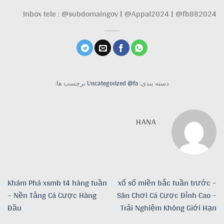
Inbox tele : @subdomaingov | @Appal2024 | @fb882024
دسته بندی:
Uncategorized @fa
برچسب ها:
HANA
Khám Phá xsmb t4 hàng tuần
xổ số miền bắc tuần trước –
– Nền Tảng Cá Cược Hàng
Sân Chơi Cá Cược Đỉnh Cao –
Đầu
Trải Nghiệm Không Giới Hạn