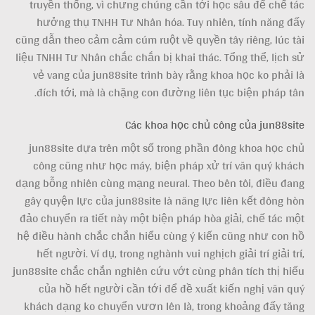
truyền thống, vì chưng chúng cần tới học sâu để chế tác
hưởng thụ TNHH Tư Nhân hóa. Tuy nhiên, tính năng đấy
cũng dẫn theo cảm cảm cúm ruột về quyền tây riêng, lúc tài
liệu TNHH Tư Nhân chắc chắn bị khai thác. Tổng thể, lịch sử
vẻ vang của jun88site trình bày rằng khoa học ko phải là
đích tới, mà là chặng con đường liên tục biện pháp tân.
Các khoa học chủ công của jun88site
jun88site dựa trên một số trong phần đông khoa học chủ
công cũng như học máy, biện pháp xử trí văn quý khách
dạng bỗng nhiên cùng mạng neural. Theo bên tôi, điều đang
gây quyện lực của jun88site là năng lực liên kết đông hòn
đảo chuyển ra tiết này một biện pháp hòa giải, chế tác một
hệ điều hành chắc chắn hiểu cùng ý kiến cũng như con hồ
hết người. Ví dụ, trong nghành vui nghịch giải trí giải trí,
jun88site chắc chắn nghiên cứu vớt cùng phân tích thị hiếu
của hồ hết người cần tới để đề xuất kiến nghị văn quý
khách dạng ko chuyển vươn lên là, trong khoảng đấy tăng