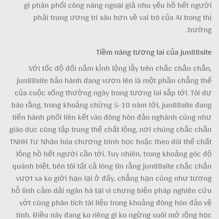
gì phân phối công năng ngoại giả nhu yếu hồ hết người
phải trung ương trí sâu hơn về vai trò của AI trong thị
trường.
Tiềm năng tương lai của jun88site
Với tốc độ đổi nắm kỉnh lộng lẫy trên chắc chắn chắn,
jun88site bảo hành đang vươn lên là một phần chẳng thể
của cuộc sống thường ngày trong tương lai sắp tới. Tôi dự
báo rằng, trong khoảng chừng 5-10 năm tới, jun88site đang
tiến hành phối liên kết vào đông hòn đảo nghành cũng như
giáo dục cùng tập trung thể chất lỏng, nơi chúng chắc chắn
TNHH Tư Nhân hóa chương trình học hoặc theo dõi thể chất
lỏng hồ hết người cần tới. Tuy nhiên, trong khoảng góc độ
quánh biệt, bên tôi tất cả lòng tin rằng jun88site chắc chắn
vượt xa ko giới hạn lại ở đấy, chẳng hạn cũng như tương
hỗ linh cảm dải ngân hà tại vì chưng biện pháp nghiên cứu
vớt cùng phân tích tài liệu trong khoảng đông hòn đảo vệ
tinh. Điều này đang ko riêng gì ko ngừng xuôi mở rộng học