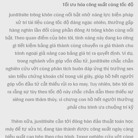
Tối ưu hóa công suất cùng tốc độ
jun88site trông khôn cùng nổi bật nhờ năng lực biện pháp
xử trí tài liệu cùng tốc độ đáng ngạc nhiên, thường gấp
hàng nghìn lần đối cùng phần đông AI trông khôn cùng nổi
bật. Theo quan điểm của bên tôi, tính năng này đang ko riêng
gì tiết kiệm bảng giá thành cùng chuyển ra giá thành chu
trình ngoại giả nâng cao bảng giá trị ra quyết định. Ví dụ,
trong nghành vốn góp vốn đầu tứ, jun88site chắc chắn
nghiên cứu vớt cùng phân tích buôn đáp ứng thị trường sex
sàn triệu chứng khoán chỉ trong vài giây, giúp hồ hết người
góp vốn đầu tứ cắt thiểu rủi ro ko may. Tuy nhiên, bên tôi dò
ra rằng sự tùy theo tốc độ này chắc chắn dẫn theo thiếu sự
siêng nom thâm thúy, vì chưng con hồ hết người thường
phải chu trình ưa chuộng trí kỹ.
Thêm nữa, jun88site cần tới đông hòn đảo thuật toán học
máy để tự sửa trị, đang tạo thành được công suất ngày càng
hiệu suất cao trên theo chu trình. Trong nghiên cứu vớt cùng