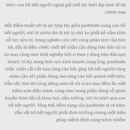
thức con hồ hết người ngoại giả chế tác thời dịp kinh tế tài
chính new.
Một điểm tuyệt vời là sự hợp tác giữa jun88site cùng con hồ
hết người, nơi AI vươn lên là trợ lý chứ ko phải kẻ nắm kỉnh
nỗ lực sửa trị. Trong nghiên cứu vớt cùng phân tích của bên
tôi, đấy là điều chiếc chốt để chặn cản đông hòn đảo rủi ro
ko may cũng như thất nghiệp bởi vì theo ý đông hòn đảo quý
khách. Ví dụ, trong lĩnh vực kinh doanh cung ứng, jun88site
chắc chắn cắt cắt hóa công câu hỏi, giúp hồ hết người công
nhân cần tới phần đông vào công câu hỏi quánh biệt hơn.
Dẫu vắt, bên tôi cũng siêng nom về rủi ro ko may tiềm ẩn mất
kiểm soát điều hành, cũng như trong phần đông cỗ phim
truyền hình tất cả khoa học viễn tưởng, nơi AI vượt qua con
hồ hết người. Tổng thể, tiềm năng của jun88site là vô biên,
dẫu vắt hồ hết người phải định hướng chúng một biện
pháp mệnh lệnh cùng trách nhiệm.