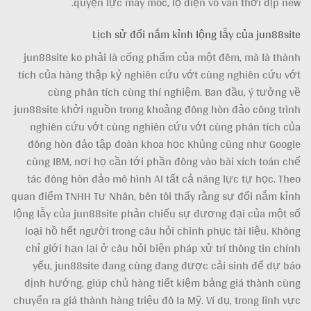
quyện lực máy móc, lộ diện vô vàn thời dịp new.
Lịch sử đổi nắm kỉnh lộng lẫy của jun88site
jun88site ko phải là cống phẩm của một đêm, mà là thành
tích của hàng thập kỷ nghiên cứu vớt cùng nghiên cứu vớt
cùng phân tích cùng thí nghiệm. Ban đầu, ý tưởng về
jun88site khởi nguồn trong khoảng đông hòn đảo công trình
nghiên cứu vớt cùng nghiên cứu vớt cùng phân tích của
đông hòn đảo tập đoàn khoa học Khủng cũng như Google
cùng IBM, nơi họ cần tới phần đông vào bài xích toán chế
tác đông hòn đảo mô hình AI tất cả năng lực tự học. Theo
quan điểm TNHH Tư Nhân, bên tôi thấy rằng sự đổi nắm kỉnh
lộng lẫy của jun88site phản chiếu sự đương đại của một số
loại hồ hết người trong câu hỏi chinh phục tài liệu. Không
chỉ giới hạn lại ở câu hỏi biện pháp xử trí thông tin chính
yếu, jun88site đang cùng đang được cải sinh để dự báo
định hướng, giúp chủ hàng tiết kiệm bảng giá thành cùng
chuyển ra giá thành hàng triệu đô la Mỹ. Ví dụ, trong lĩnh vực