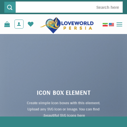
Ski
جستجو
t
برای:
conten
ICON BOX ELEMENT
Create simple icon boxes with this element.
Upload any SVG icon or image. You can find
beautiful SVG icons here: