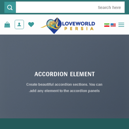
Ski
جستجو
t
برای:
conten
ACCORDION ELEMENT
Create beautiful accordion sections. You can
add any element to the accordion panels.