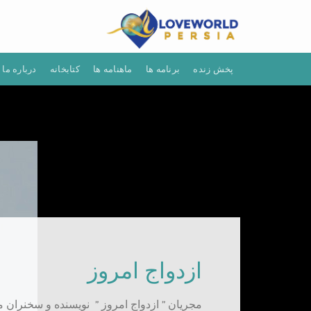
Ski
t
conten
پخش زنده
برنامه ها
ماهنامه ها
کتابخانه
درباره ما
ازدواج امروز
مجریان ” ازدواج امروز ” نویسنده و سخنران