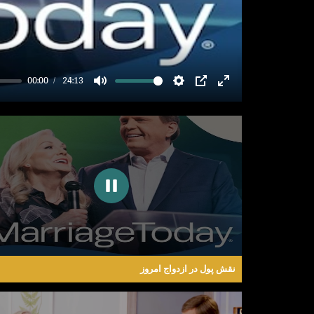
00:00
24:13
MUTE
SETTINGS
PIP
ENTER
FULLSCREEN
نقش پول در ازدواج امروز