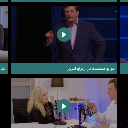
موانع صمیمیت در ازدواج امروز
یکی 