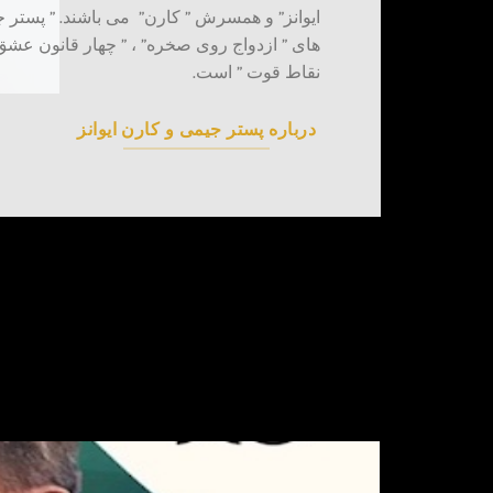
ایوانز” و همسرش ” کارن” می باشند. ” پستر ج
های ” ازدواج روی صخره” ، ” چهار قانون عشق ”
نقاط قوت ” است.
درباره پستر جیمی و کارن ایوانز