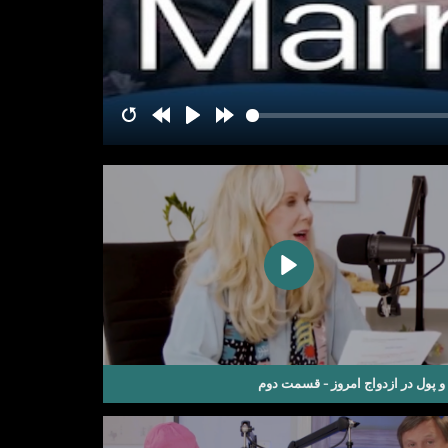
RESTART
REWIND
PLAY
FORWARD
10S
10S
و پول در ازدواج امروز - قسمت دوم