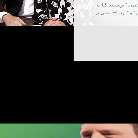
یمی ” نویسنده کتاب
 و ” ازدواج مبتنی بر